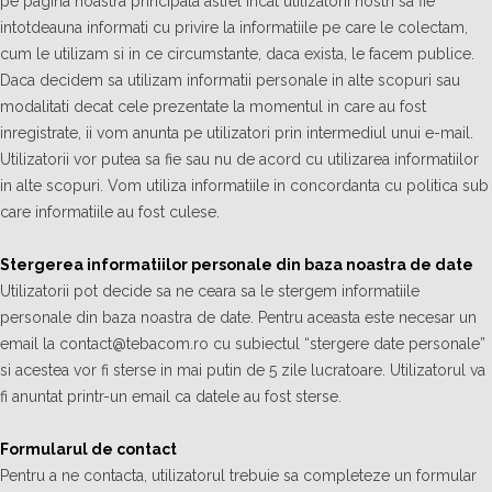
pe pagina noastra principala astfel incat utilizatorii nostri sa fie
intotdeauna informati cu privire la informatiile pe care le colectam,
cum le utilizam si in ce circumstante, daca exista, le facem publice.
Daca decidem sa utilizam informatii personale in alte scopuri sau
modalitati decat cele prezentate la momentul in care au fost
inregistrate, ii vom anunta pe utilizatori prin intermediul unui e-mail.
Utilizatorii vor putea sa fie sau nu de acord cu utilizarea informatiilor
in alte scopuri. Vom utiliza informatiile in concordanta cu politica sub
care informatiile au fost culese.
Stergerea informatiilor personale din baza noastra de date
Utilizatorii pot decide sa ne ceara sa le stergem informatiile
personale din baza noastra de date. Pentru aceasta este necesar un
email la contact@tebacom.ro cu subiectul “stergere date personale”
si acestea vor fi sterse in mai putin de 5 zile lucratoare. Utilizatorul va
fi anuntat printr-un email ca datele au fost sterse.
Formularul de contact
Pentru a ne contacta, utilizatorul trebuie sa completeze un formular